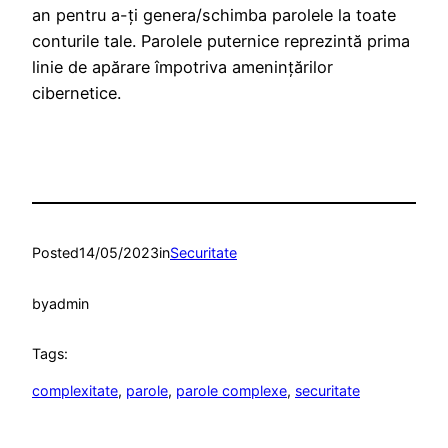
an pentru a-ți genera/schimba parolele la toate
conturile tale. Parolele puternice reprezintă prima
linie de apărare împotriva amenințărilor
cibernetice.
Posted
14/05/2023
in
Securitate
by
admin
Tags:
complexitate
, 
parole
, 
parole complexe
, 
securitate