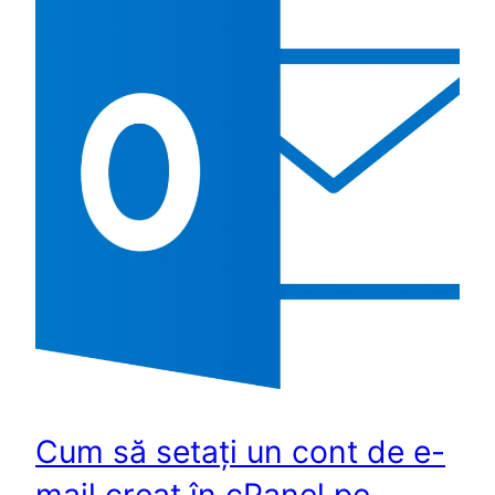
Cum să setați un cont de e-