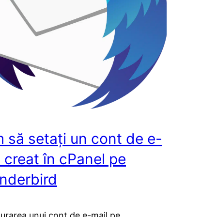
 să setați un cont de e-
 creat în cPanel pe
nderbird
urarea unui cont de e-mail pe