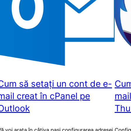
Cum să setați un cont de e-
Cum
mail creat în cPanel pe
mail
Outlook
Thu
Vă voi arata în câțiva pași configurarea adresei
Config