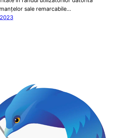
itate în rândul utilizatorilor datorită
manțelor sale remarcabile…
/2023