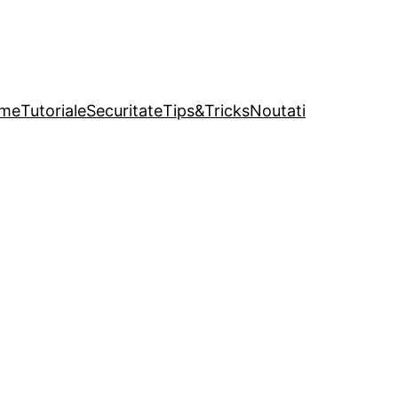
me
Tutoriale
Securitate
Tips&Tricks
Noutati