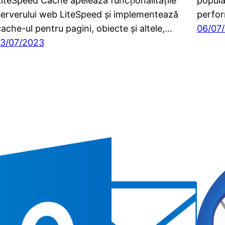
LiteSpeed Cache apelează funcționalitățile
popular
serverului web LiteSpeed și implementează
perfor
cache-ul pentru pagini, obiecte și altele,…
06/07
13/07/2023