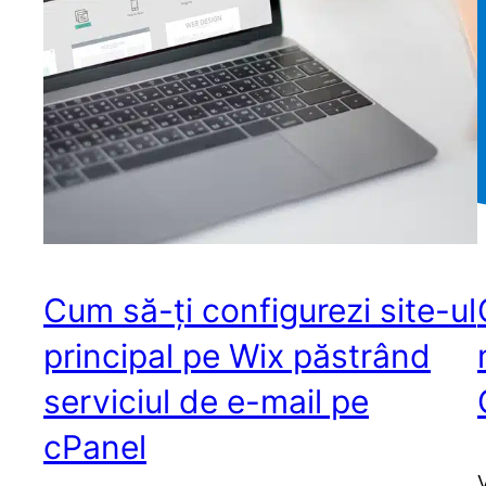
Cum să-ți configurezi site-ul
principal pe Wix păstrând
serviciul de e-mail pe
cPanel