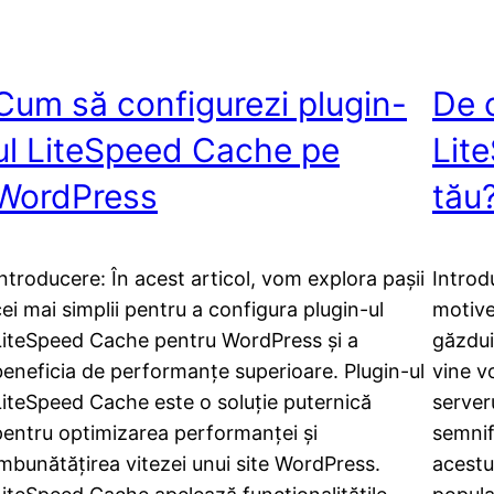
Cum să configurezi plugin-
De 
ul LiteSpeed Cache pe
Lit
WordPress
tău
Introducere: În acest articol, vom explora pașii
Introd
cei mai simplii pentru a configura plugin-ul
motive
LiteSpeed Cache pentru WordPress și a
găzdui
beneficia de performanțe superioare. Plugin-ul
vine v
LiteSpeed Cache este o soluție puternică
server
pentru optimizarea performanței și
semnif
îmbunătățirea vitezei unui site WordPress.
acestui