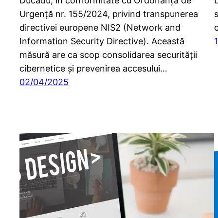
Ducadu, în conformitate cu Ordonanța de
Urgență nr. 155/2024, privind transpunerea
directivei europene NIS2 (Network and
Information Security Directive). Această
măsură are ca scop consolidarea securității
cibernetice și prevenirea accesului…
02/04/2025