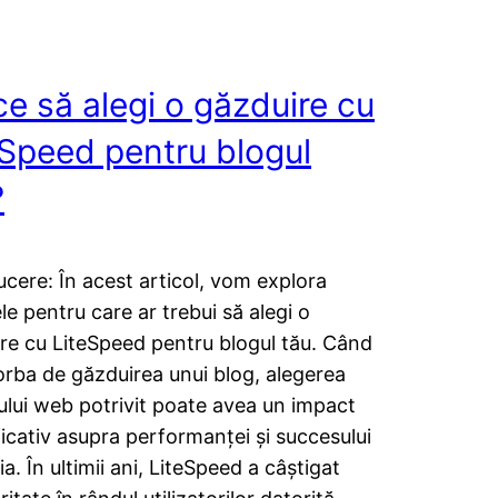
ce să alegi o găzduire cu
eSpeed pentru blogul
?
ucere: În acest articol, vom explora
le pentru care ar trebui să alegi o
re cu LiteSpeed pentru blogul tău. Când
orba de găzduirea unui blog, alegerea
ului web potrivit poate avea un impact
icativ asupra performanței și succesului
a. În ultimii ani, LiteSpeed a câștigat