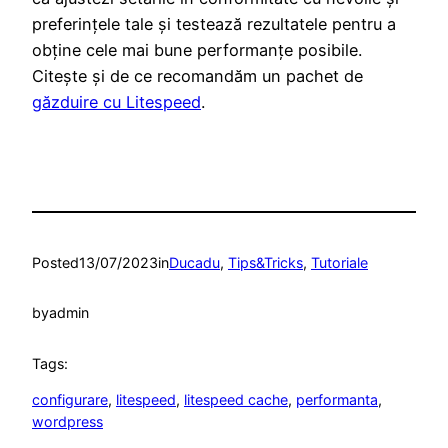
preferințele tale și testează rezultatele pentru a
obține cele mai bune performanțe posibile.
Citește și de ce recomandăm un pachet de
găzduire cu Litespeed
.
Posted
13/07/2023
in
Ducadu
, 
Tips&Tricks
, 
Tutoriale
by
admin
Tags:
configurare
, 
litespeed
, 
litespeed cache
, 
performanta
, 
wordpress