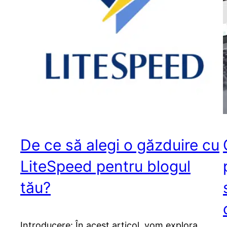
De ce să alegi o găzduire cu
LiteSpeed pentru blogul
tău?
Introducere: În acest articol, vom explora