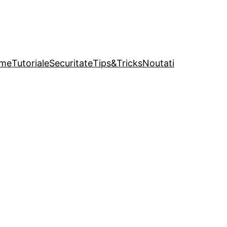
me
Tutoriale
Securitate
Tips&Tricks
Noutati