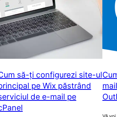
Cum să-ți configurezi site-ul
Cum
principal pe Wix păstrând
mail
serviciul de e-mail pe
Out
cPanel
Vă voi