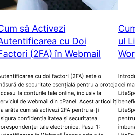
Cum să Activezi
Cum
Autentificarea cu Doi
ul 
Factori (2FA) în Webmail
Wor
Autentificarea cu doi factori (2FA) este o
Introd
măsură de securitate esențială pentru a proteja
cei ma
ccesul la conturile tale online, inclusiv la
LiteSp
erviciul de webmail din cPanel. Acest articol îți
benefi
va arăta cum să activezi 2FA pentru a-ți
LiteSp
asigura confidențialitatea și securitatea
pentru
corespondenței tale electronice. Pasul 1:
îmbună