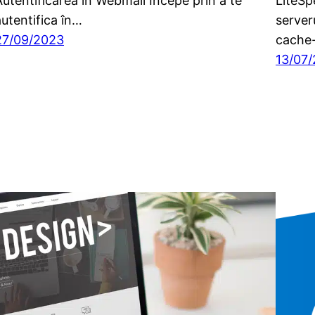
Autentificarea în Webmail Începe prin a te
LiteSp
autentifica în…
server
27/09/2023
cache-
13/07