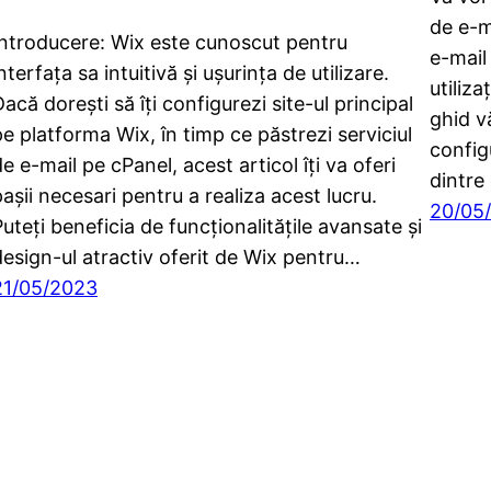
de e-m
Introducere: Wix este cunoscut pentru
e-mail 
nterfața sa intuitivă și ușurința de utilizare.
utiliza
acă dorești să îți configurezi site-ul principal
ghid v
pe platforma Wix, în timp ce păstrezi serviciul
config
e e-mail pe cPanel, acest articol îți va oferi
dintre 
așii necesari pentru a realiza acest lucru.
20/05
Puteți beneficia de funcționalitățile avansate și
design-ul atractiv oferit de Wix pentru…
21/05/2023