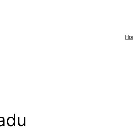
Ho
adu