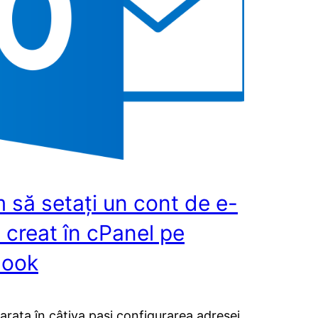
 să setați un cont de e-
 creat în cPanel pe
look
 arata în câțiva pași configurarea adresei